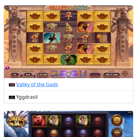
Valley of the Gods
Yggdrasil