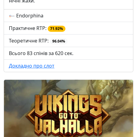
нічні жахи.
Endorphina
Практичне RTP:
71.92%
Теоретичне RTP:
96.04%
Всього 83 спінів за 620 сек.
Докладно про слот