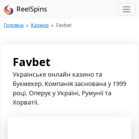
ReelSpins
Головна
Казино
Favbet
Favbet
Українське онлайн казино та
букмекер. Компанія заснована у 1999
році. Оперує у Україні, Румунії та
Хорватії.