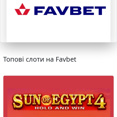
Топові слоти на Favbet