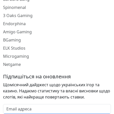
Spinomenal
3 Oaks Gaming
Endorphina
Amigo Gaming
BGaming
ELK Studios
Microgaming
Netgame
Підпишіться на оновлення
Щомісячний дайджест щодо українських ігор та
казино. Надаємо статистику та власні висновки щодо
слотів, які найкраще повертають ставки.
Email address