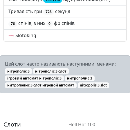
Тривалість гри
секунд
723
спінів, з них
фріспінів
76
0
Slotoking
Цей слот часто називають наступними іменами:
нітрополіс 3
нітрополіс 3 слот
ігровий автомат нітрополіс 3
нитрополис 3
нитрополис 3 слот игровой автомат
nitropolis 3 slot
Слоти
Hell Hot 100